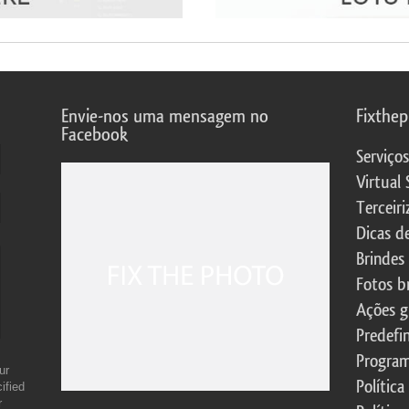
Envie-nos uma mensagem no
Fixthe
Facebook
Serviço
Virtual 
Terceiri
Dicas d
Brindes
Fotos b
Ações g
Predefi
Program
ur
Política
ified
r