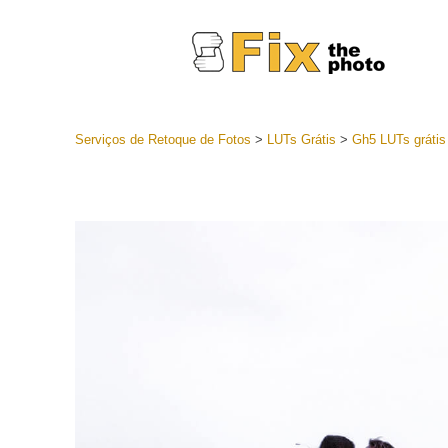
Serviços de Retoque de Fotos
>
LUTs Grátis
>
Gh5 LUTs grátis
Predefini
Coleções 
Serviços 
predefini
Predefini
oferta
Coleção 
Serviços d