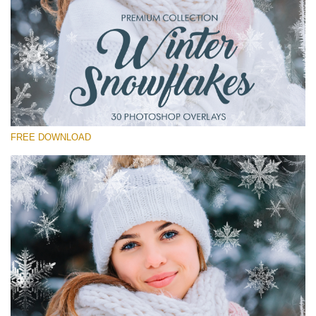
Proszę wybrać
Free Winter Overlay #14
Small 800*533px
Winter Snowflakes
(30 Overlays)
FREE DOWNLOAD
Large 6000*4000px
Light Sparkling
(740 Overlays)
Large 6000*4000px
Entire Collection
(1783 Overlays)
Large 6000*4000px