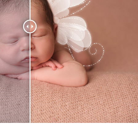
etuszu produktów
Usługi retuszu biżuterii
Dane Treningowe 