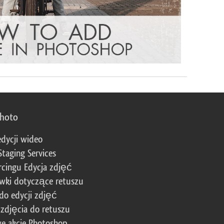
photo
edycji wideo
Staging Services
cingu Edycja zdjęć
wki dotyczące retuszu
 do edycji zdjęć
zdjęcia do retuszu
e akcje Photoshop