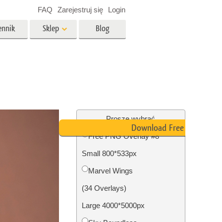
FAQ
Zarejestruj się
Login
ennik
Sklep
Blog
es
Video
Profesjonalny LUTs
e
Nakładki wideo
 Usługi
Usługi edycji zdjęć
nieruchomości
Proszę wybrać
Download Free PNG
Free PNG Overlay #8
y dla
Small 800*533px
razem
Foto Przywracanie Usługi
Marvel Wings
(34 Overlays)
Large 4000*5000px