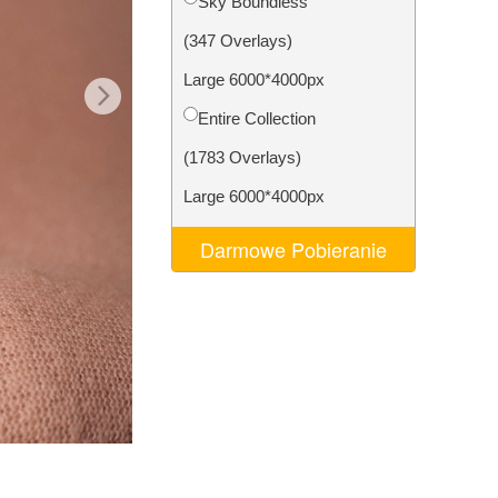
Sky Boundless
AI
Video Editing Services
(347 Overlays)
Large 6000*4000px
Entire Collection
(1783 Overlays)
Large 6000*4000px
Darmowe Pobieranie