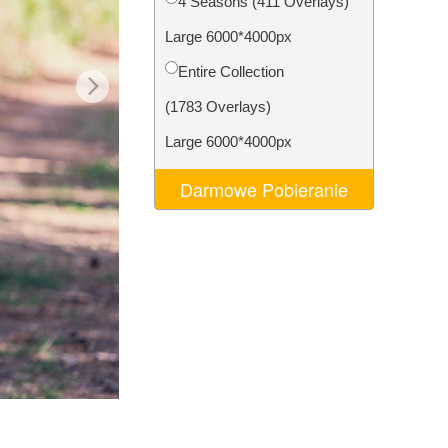
4 Seasons (411 Overlays)
AI
Video Editing Services
Large 6000*4000px
Entire Collection
(1783 Overlays)
Large 6000*4000px
Darmowe Pobieranie