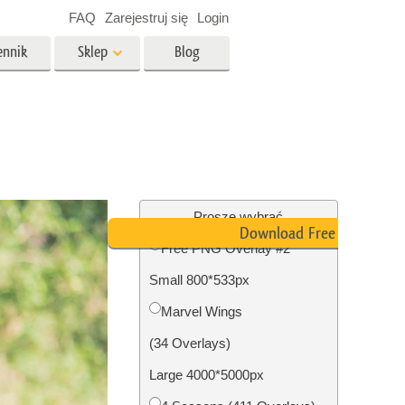
FAQ
Zarejestruj się
Login
ennik
Sklep
Blog
es
Video
Profesjonalny LUTs
e
Nakładki wideo
 Usługi
Usługi edycji zdjęć
nieruchomości
Proszę wybrać
Download Free PNG
Free PNG Overlay #2
y dla
Small 800*533px
razem
Foto Przywracanie Usługi
Marvel Wings
(34 Overlays)
Large 4000*5000px