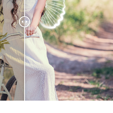
etuszu produktów
Usługi retuszu biżuterii
Dane Treningowe 