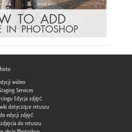
photo
edycji wideo
Staging Services
cingu Edycja zdjęć
wki dotyczące retuszu
 do edycji zdjęć
zdjęcia do retuszu
e akcje Photoshop