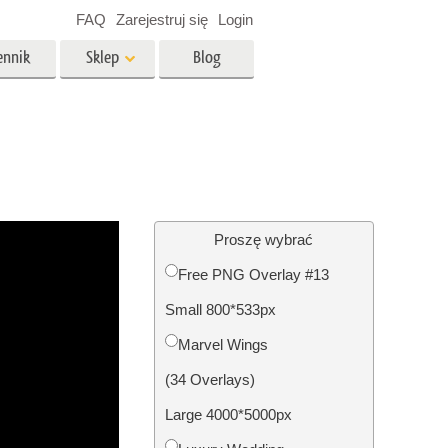
FAQ
Zarejestruj się
Login
ennik
Sklep
Blog
es
Video
Profesjonalny LUTs
e
Nakładki wideo
 Usługi
Usługi edycji zdjęć
nieruchomości
Proszę wybrać
Free PNG Overlay #13
y dla
Small 800*533px
razem
Foto Przywracanie Usługi
Marvel Wings
(34 Overlays)
Large 4000*5000px