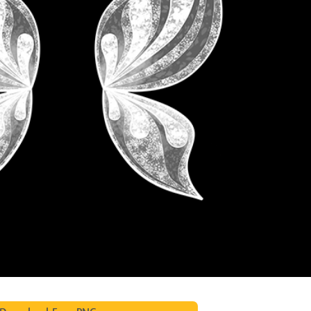
etuszu produktów
Usługi retuszu biżuterii
Dane Treningowe 