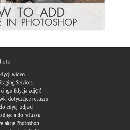
photo
edycji wideo
Staging Services
cingu Edycja zdjęć
wki dotyczące retuszu
 do edycji zdjęć
zdjęcia do retuszu
e akcje Photoshop