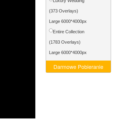
Luxury Wedding
AI
Video Editing Services
(373 Overlays)
Large 6000*4000px
Entire Collection
(1783 Overlays)
Large 6000*4000px
Darmowe Pobieranie