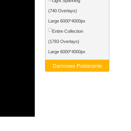
Light Sparkling
AI
Video Editing Services
(740 Overlays)
Large 6000*4000px
Entire Collection
(1783 Overlays)
Large 6000*4000px
Darmowe Pobieranie