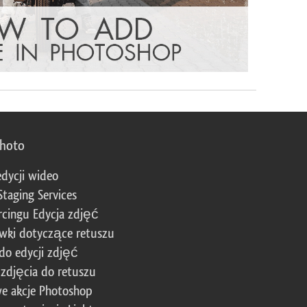
photo
edycji wideo
Staging Services
cingu Edycja zdjęć
wki dotyczące retuszu
 do edycji zdjęć
zdjęcia do retuszu
e akcje Photoshop