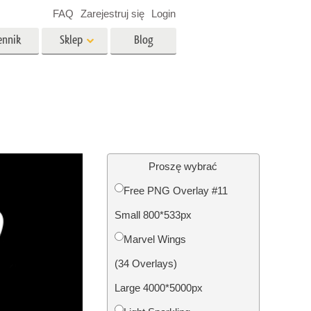
FAQ
Zarejestruj się
Login
ennik
Sklep
Blog
es
Video
Profesjonalny LUTs
e
Nakładki wideo
 Usługi
Usługi edycji zdjęć
nieruchomości
Proszę wybrać
Free PNG Overlay #11
y dla
Small 800*533px
razem
Foto Przywracanie Usługi
Marvel Wings
(34 Overlays)
Large 4000*5000px