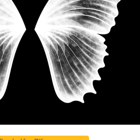
etuszu produktów
Usługi retuszu biżuterii
Dane Treningowe 