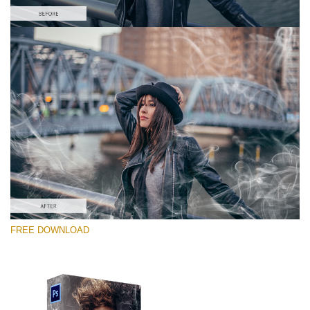
Proszę wybrać
Free PNG Overlay #2
Small 800*533px
White Smoke
(30 Overlays)
Large 6000*4000px
FREE DOWNLOAD
4 Seasons (411 Overlays)
Large 6000*4000px
Entire Collection