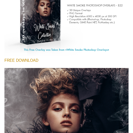
(1783 Overlays)
Large 6000*4000px
Darmowe Pobieranie
FREE DOWNLOAD