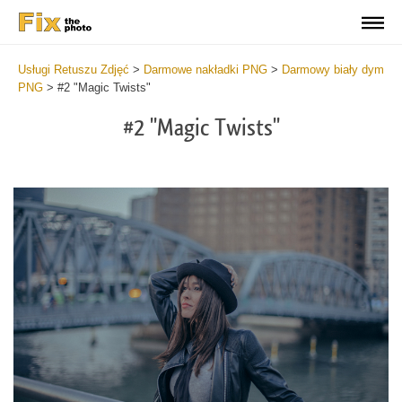
Usługi Retuszu Zdjęć
>
Darmowe nakładki PNG
>
Darmowy biały dym
PNG
>
#2 "Magic Twists"
#2 "Magic Twists"
Do
Fr
Ov