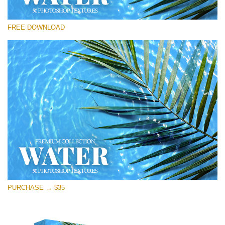
Proszę wybrać
FREE DOWNLOAD
Free Photoshop Overlay
Small 800*533px
Water Textures
(50 Textures)
Large 6000*4000px
Entire Collection
(1783 Overlays)
Large 6000*4000px
Darmowe Pobieranie
PURCHASE → $35