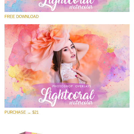
Proszę wybrać
FREE DOWNLOAD
Free Photoshop Overlay
Small 800*533px
Lightcoral Watercolor
(33 Overlays)
Large 6000*4000px
Entire Collection
(1783 Overlays)
Large 6000*4000px
Darmowe Pobieranie
PURCHASE → $21