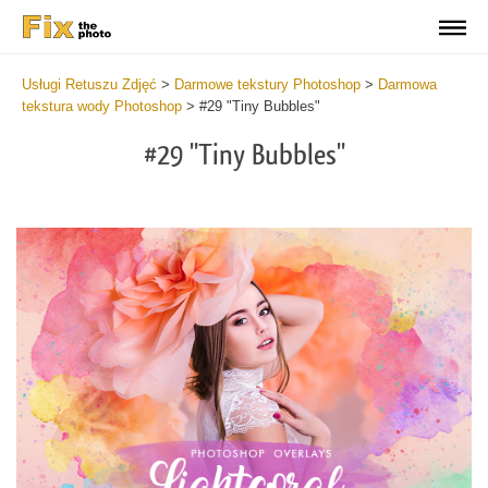
Usługi Retuszu Zdjęć
>
Darmowe tekstury Photoshop
>
Darmowa
tekstura wody Photoshop
>
#29 "Tiny Bubbles"
#29 "Tiny Bubbles"
Do
Fr
Ov