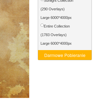
Sunlight Collection
AI
Video Editing Services
(290 Overlays)
Large 6000*4000px
Entire Collection
(1783 Overlays)
Large 6000*4000px
Darmowe Pobieranie