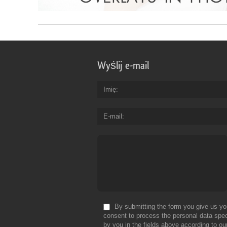
Wyślij e-mail
Imię
E-mail
By submitting the form you give us yo
consent to process the personal data spec
by you in the fields above according to ou