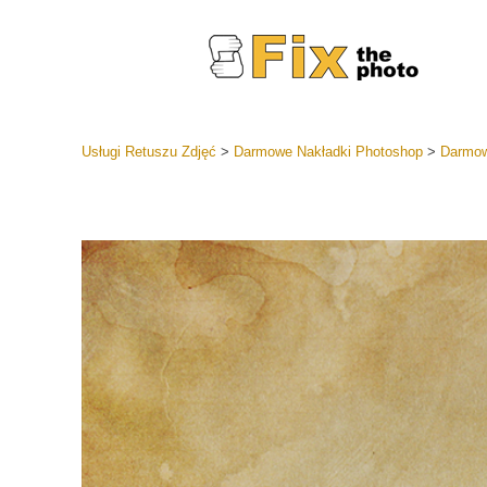
Usługi Retuszu Zdjęć
>
Darmowe Nakładki Photoshop
>
Darmow
Ustawien
Całe kole
Usługi 
wstępnyc
Najlepsza
Kolekcja 
Usługi ed