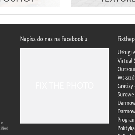
Napisz do nas na Facebook'u
Fixthe
Usługi 
Virtual 
Outsour
Wskazó
Gratisy
Surowe 
Darmow
Darmow
Program
ur
Polityk
ified
r