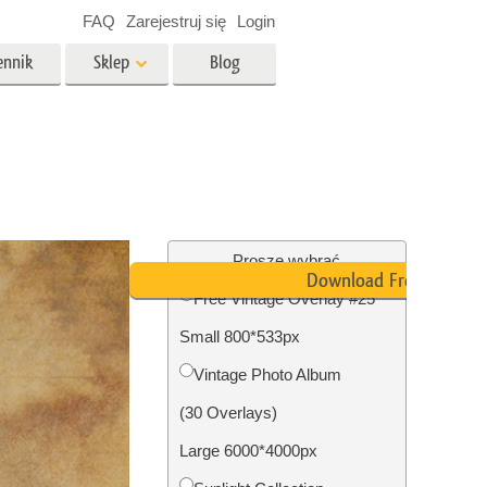
FAQ
Zarejestruj się
Login
ennik
Sklep
Blog
es
Video
Profesjonalny LUTs
e
Nakładki wideo
 Usługi
Usługi edycji zdjęć
nieruchomości
Proszę wybrać
Download Free
Free Vintage Overlay #25
y dla
Small 800*533px
razem
Foto Przywracanie Usługi
Vintage Photo Album
(30 Overlays)
Large 6000*4000px