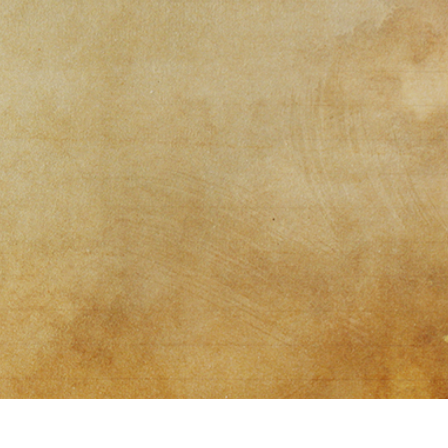
etuszu produktów
Usługi retuszu biżuterii
Dane Treningowe 