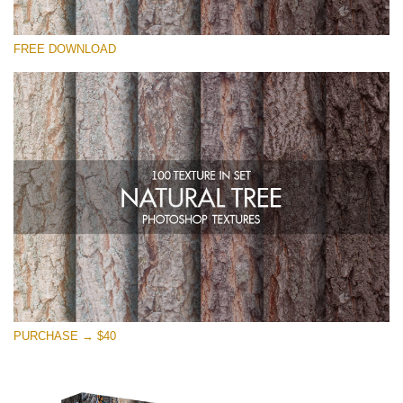
Proszę wybrać
FREE DOWNLOAD
Free Photoshop Overlay
Small 800*533px
Natural Tree
(100 Textures)
Large 6000*4000px
Entire Collection
(1783 Overlays)
Large 6000*4000px
Darmowe Pobieranie
PURCHASE → $40