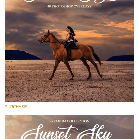
Entire Collection
(1783 Overlays)
Large 6000*4000px
Darmowe Pobieranie
PURCHASE