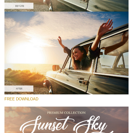
Proszę wybrać
Free Photoshop Overlay #1
Small 800*533px
Sunset Sky
(40 Overlays)
Large 6000*4000px
FREE DOWNLOAD
Sky Boundless
(347 Overlays)
Large 6000*4000px