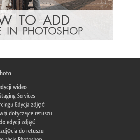
photo
edycji wideo
Staging Services
cingu Edycja zdjęć
wki dotyczące retuszu
 do edycji zdjęć
zdjęcia do retuszu
e akcje Photoshop