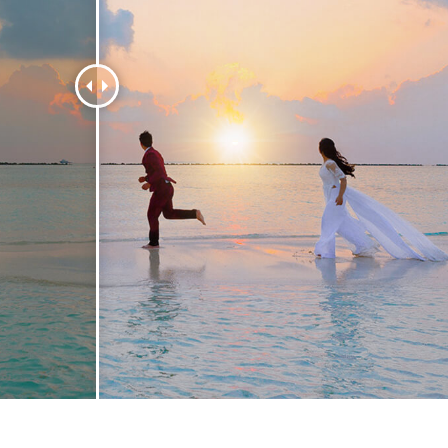
etuszu produktów
Usługi retuszu biżuterii
Dane Treningowe 