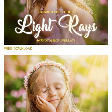
Proszę wybrać
Free Photoshop Overlay #16
Small 800*533px
Light Rays
(36 Overlays)
FREE DOWNLOAD
Large 6000*4000px
Light Sparkling
(740 Overlays)
Large 6000*4000px
Entire Collection
(1783 Overlays)
Large 6000*4000px