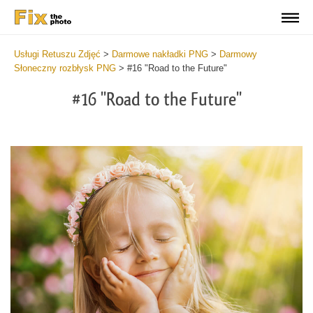
Usługi Retuszu Zdjęć
>
Darmowe nakładki PNG
>
Darmowy
Słoneczny rozbłysk PNG
>
#16 "Road to the Future"
#16 "Road to the Future"
Do
Fr