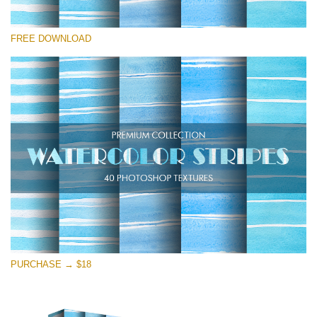
Proszę wybrać
FREE DOWNLOAD
Free Photoshop Texture #12
Small 800*533px
Stripes Watercolor
(25 Textures)
Large 6000*4000px
Entire Collection
(1783 Overlays)
Large 6000*4000px
Darmowe Pobieranie
PURCHASE → $18