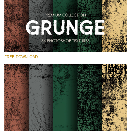
Proszę wybrać
Free Photoshop Overlay
Small 800*533px
Grunge Effect
(30 Overlays)
FREE DOWNLOAD
Large 6000*4000px
Entire Collection
(1783 Overlays)
Large 6000*4000px
Darmowe Pobieranie