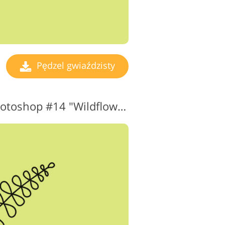
Pędzel gwiaździsty
Gwiezdny pędzel Photoshop #14 "Wildflower"