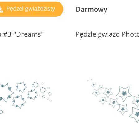
Darmowy
Pędzel gwiaździsty
p #3 "Dreams"
Pędzle gwiazd Pho