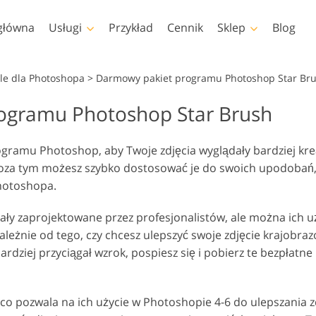
główna
Usługi
Przykład
Cennik
Sklep
Blog
Photoshop
Templates
e dla Photoshopa
>
Darmowy pakiet programu Photoshop Star Br
ogramu Photoshop Star Brush
kcje Photoshopa
Szablony
Profe
Retusz zdjęć dla dzieci
Usług
ędzle Photoshop
Szablony marketingowe
Nakła
Retusz ciała
Usługi
nie
gramu Photoshop, aby Twoje zdjęcia wyglądały bardziej kre
akładki Photoshopa
Kartki walentynkowe
. Poza tym możesz szybko dostosować je do swoich upodobań, 
ekstury Photoshopa
Zaproszenia ślubne
hotoshopa.
 Akcje Całe kolekcje
Zaproszenie na urodziny
dla dzieci
 Nakładki Całe Kolekcje
tały zaprojektowane przez profesjonalistów, ale można ich 
Modele odzieży
Usługi manipulacji
ależnie od tego, czy chcesz ulepszyć swoje zdjęcie krajobra
generowane przez
Foto Prz
obrazem
sztuczną inteligencję
ardziej przyciągał wzrok, pospiesz się i pobierz te bezpłat
co pozwala na ich użycie w Photoshopie 4-6 do ulepszania z