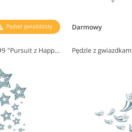
Darmowy
Pędzel gwiaździsty
Pędzle Photoshop Stars #9 "Pursuit z Happiness"
Pędzle z gwiazdkam