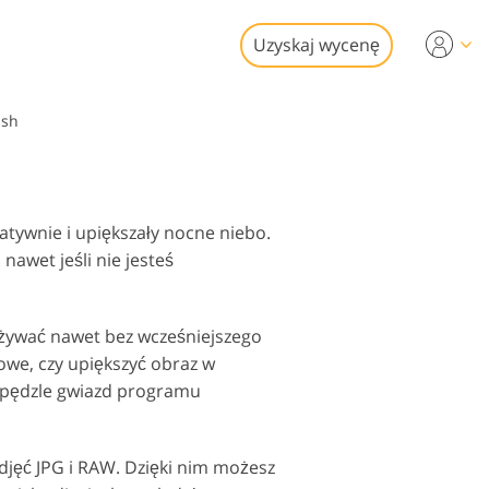
Uzyskaj wycenę
Video
ush
sjonalny LUTs
i edycji zdjęć
dki wideo
ruchomości
atywnie i upiększały nocne niebo.
nawet jeśli nie jesteś
używać nawet bez wcześniejszego
zowe, czy upiększyć obraz w
ywracanie Usługi
ne pędzle gwiazd programu
djęć JPG i RAW. Dzięki nim możesz