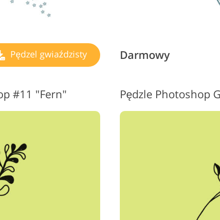
Darmowy
Pędzel gwiaździsty
op #11 "Fern"
Pędzle Photoshop 