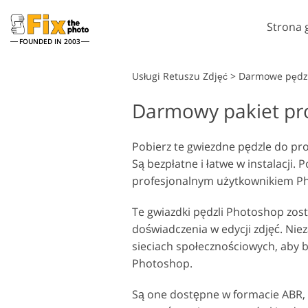
Strona 
FOUNDED IN 2003
Lightroom
Usługi Retuszu Zdjęć
>
Darmowe pędzl
Darmowy pakiet pr
Ustawienia Lightroom
A
Całe kolekcje ustawień
P
Usługi retuszu w głowę
wstępnych LR
Pobierz te gwiezdne pędzle do pro
N
Są bezpłatne i łatwe w instalacji
Najlepsza oferta Presets
T
profesjonalnym użytkownikiem P
Kolekcja mobilna
Ps
Ps
Te gwiazdki pędzli Photoshop zos
Usługi edycji zdjęć
doświadczenia w edycji zdjęć. Niez
ślubnych
sieciach społecznościowych, aby b
Photoshop.
Są one dostępne w formacie ABR, 