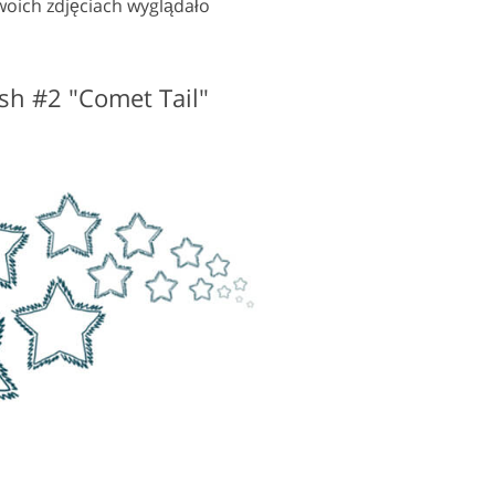
woich zdjęciach wyglądało
 edycji wideo
sh #2 "Comet Tail"