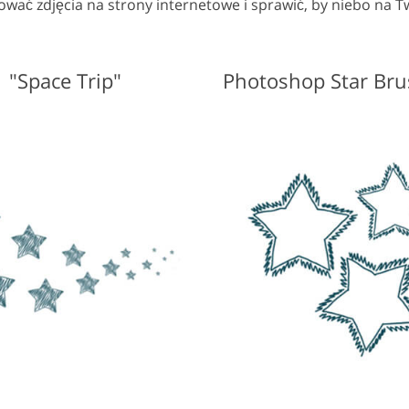
wać zdjęcia na strony internetowe i sprawić, by niebo na T
Usługi retuszu biżuterii
Dane Treningowe AI
Usługi
 "Space Trip"
Photoshop Star Bru