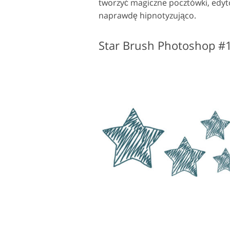
tworzyć magiczne pocztówki, edyto
naprawdę hipnotyzująco.
Usługi retuszu produktów
Star Brush Photoshop #1