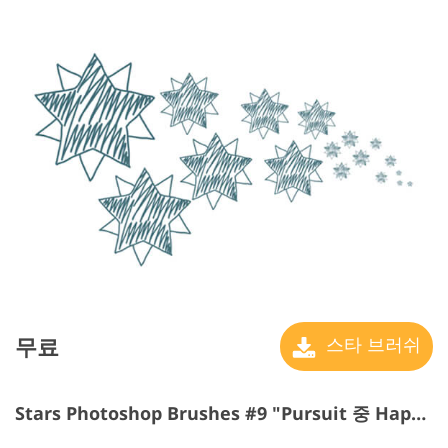
무료
스타 브러쉬
Stars Photoshop Brushes #9 "Pursuit 중 Happiness"