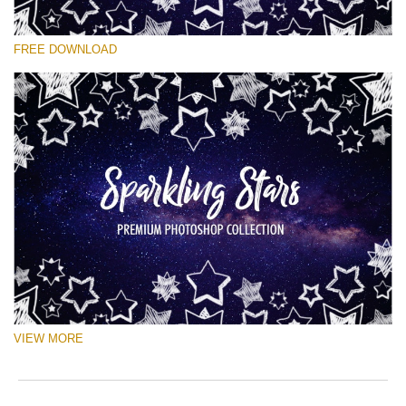
선택 해주세요
FREE DOWNLOAD
Free Ps Brush #4
Sparkling Stars
(50 Ps Brushes)
무료 다운로드
VIEW MORE