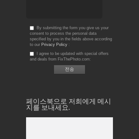
By submitting the form you give us your
consent to process the personal data
specified by you in the fields above according
to our
Privacy Policy
I agree to be updated with special offers
and deals from FixThePhoto.com
페이스북으로 저희에게 메시
지를 보내세요.