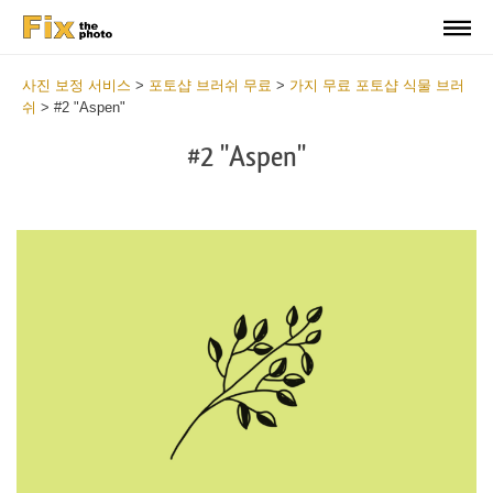
사진 보정 서비스
>
포토샵 브러쉬 무료
>
가지 무료 포토샵 식물 브러
쉬
>
#2 "Aspen"
#2 "Aspen"
C
li
S
at
y
the
f
but
t
an
a
rec
b
Fr
t
wit
P
2
P
min
B
Wri
b
you
m
val
b