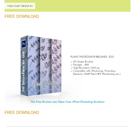
ema
o
add
e
an
r
FREE DOWNLOAD
you
a
firs
p
na
S
an
a
선택 해주세요
rec
b
the
p
Free Ps Brush #2
filt
w
Hand Drawn Plant
fre
o
of
c
(30 Ps Brushes)
cha
무료 다운로드
FREE DOWNLOAD