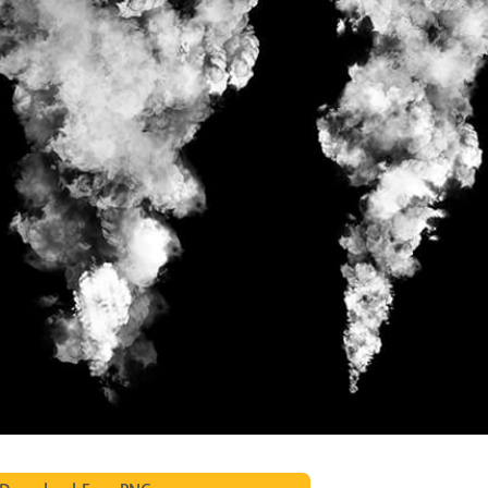
etuszu produktów
Usługi retuszu biżuterii
Dane Treningowe 