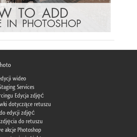
photo
edycji wideo
Staging Services
cingu Edycja zdjęć
wki dotyczące retuszu
 do edycji zdjęć
zdjęcia do retuszu
e akcje Photoshop