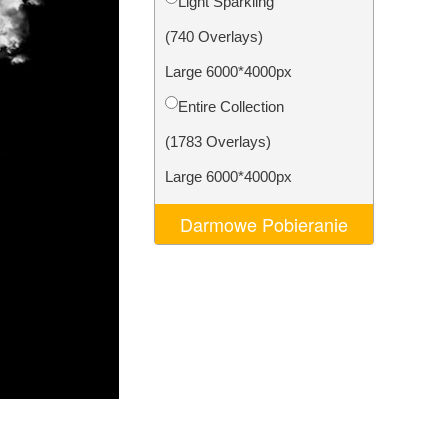
Light Sparkling
AI
Video Editing Services
(740 Overlays)
Large 6000*4000px
Entire Collection
(1783 Overlays)
Large 6000*4000px
Darmowe Pobieranie