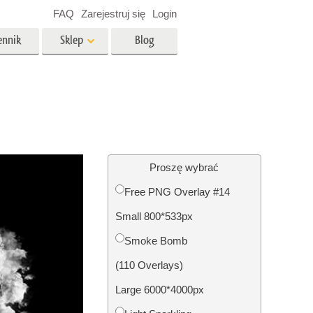
FAQ
Zarejestruj się
Login
ennik
Sklep
Blog
es
Video
Profesjonalny LUTs
e
Nakładki wideo
 Usługi
Usługi edycji zdjęć
nieruchomości
Proszę wybrać
Free PNG Overlay #14
y dla
Small 800*533px
razem
Foto Przywracanie Usługi
Smoke Bomb
(110 Overlays)
Large 6000*4000px