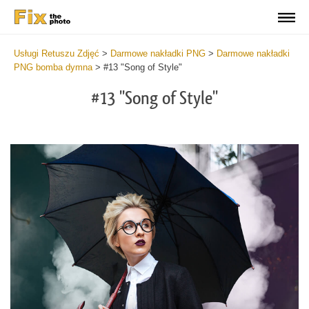
Usługi Retuszu Zdjęć
>
Darmowe nakładki PNG
>
Darmowe nakładki
PNG bomba dymna
>
#13 "Song of Style"
#13 "Song of Style"
Do
Fr
PN