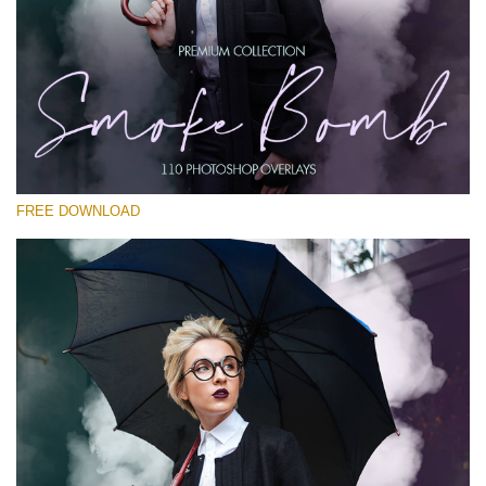
Proszę wybrać
Free PNG Overlay #13
Small 800*533px
Smoke Bomb
(110 Overlays)
FREE DOWNLOAD
Large 6000*4000px
Bokeh Complete Collection (650 Overlays)
Large 6000*4000px
Entire Collection
(1783 Overlays)
Large 6000*4000px
Darmowe Pobieranie