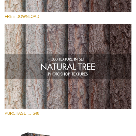
Proszę wybrać
FREE DOWNLOAD
Free Photoshop Overlay
Small 800*533px
Natural Tree
(100 Textures)
Large 6000*4000px
Entire Collection
(1783 Overlays)
Large 6000*4000px
Darmowe Pobieranie
PURCHASE → $40