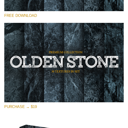
Proszę wybrać
FREE DOWNLOAD
Free Photoshop Overlay
Small 800*533px
Olden Stone
(30 Textures)
Large 6000*4000px
Entire Collection
(1783 Overlays)
Large 6000*4000px
Darmowe Pobieranie
PURCHASE → $19