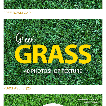
Proszę wybrać
FREE DOWNLOAD
Free Photoshop Overlay
Small 800*533px
Green Grass
(40 Textures)
Large 6000*4000px
Entire Collection
(1783 Overlays)
Large 6000*4000px
Darmowe Pobieranie
PURCHASE → $20