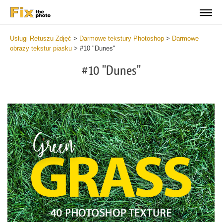
Usługi Retuszu Zdjęć
>
Darmowe tekstury Photoshop
>
Darmowe
obrazy tekstur piasku
>
#10 "Dunes"
#10 "Dunes"
Do
Fr
Ov