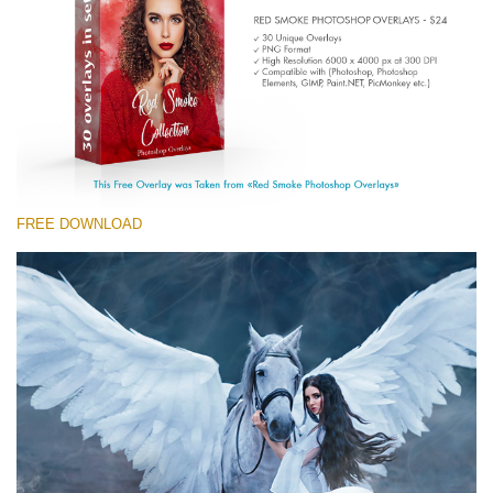
Entire Collection
(1783 Overlays)
Large 6000*4000px
Darmowe Pobieranie
FREE DOWNLOAD