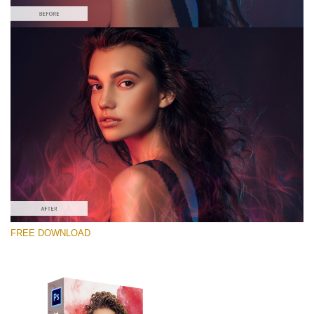
Proszę wybrać
Free PNG Overlay #8
Small 800*533px
Smoke Effect
(30 Overlays)
Large 6000*4000px
FREE DOWNLOAD
Sky Boundless
(347 Overlays)
Large 6000*4000px