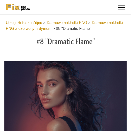
Usługi Retuszu Zdjęć
>
Darmowe nakładki PNG
>
Darmowe nakładki
PNG z czerwonym dymem
>
#8 "Dramatic Flame"
#8 "Dramatic Flame"
Do
Fr
PN