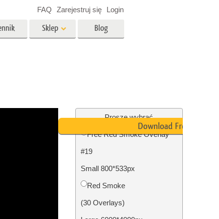
FAQ
Zarejestruj się
Login
ennik
Sklep
Blog
es
Video
Profesjonalny LUTs
e
Nakładki wideo
 Usługi
Usługi edycji zdjęć
nieruchomości
Proszę wybrać
Download Free
Free Red Smoke Overlay
y dla
#19
razem
Foto Przywracanie Usługi
Small 800*533px
Red Smoke
(30 Overlays)