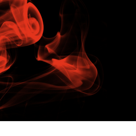
etuszu produktów
Usługi retuszu biżuterii
Dane Treningowe 