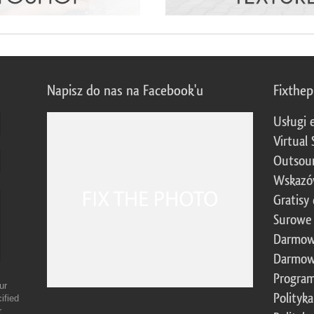
Napisz do nas na Facebook'u
Fixthe
Usługi 
Virtual 
Outsour
Wskazó
Gratisy
Surowe 
Darmow
Darmow
Program
ur
Polityk
ified
r