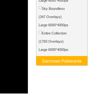
Large 6000*4000px
AI
Video Editing Services
Sky Boundless
(347 Overlays)
Large 6000*4000px
Entire Collection
(1783 Overlays)
Large 6000*4000px
Darmowe Pobieranie