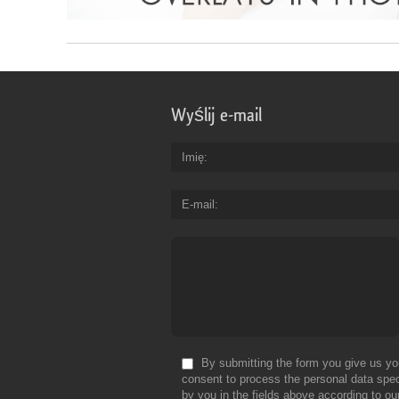
Wyślij e-mail
Imię
E-mail
By submitting the form you give us yo
consent to process the personal data spec
by you in the fields above according to ou