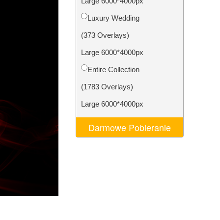
Large 6000*4000px
AI
Video Editing Services
Luxury Wedding
(373 Overlays)
Large 6000*4000px
Entire Collection
(1783 Overlays)
Large 6000*4000px
Darmowe Pobieranie