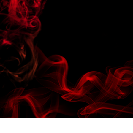
etuszu produktów
Usługi retuszu biżuterii
Dane Treningowe 