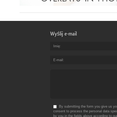
Wyślij e-mail
Imię
E-mail
By submitting the form you give us yo
consent to process the personal data spec
by you in the fields above according to ou