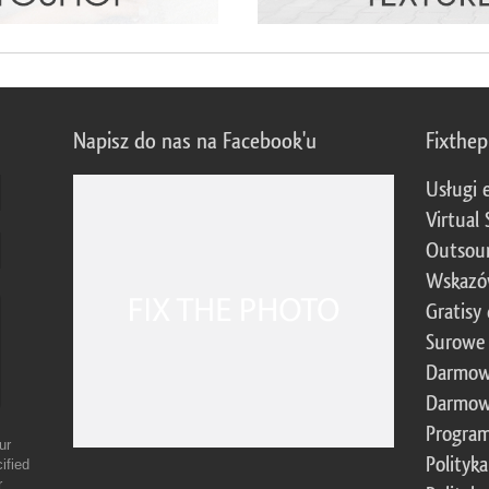
Napisz do nas na Facebook'u
Fixthe
Usługi 
Virtual 
Outsour
Wskazó
Gratisy
Surowe 
Darmow
Darmow
Program
ur
Polityk
ified
r