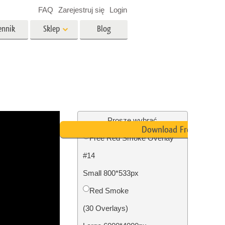
FAQ
Zarejestruj się
Login
ennik
Sklep
Blog
es
Video
Profesjonalny LUTs
e
Nakładki wideo
 Usługi
Usługi edycji zdjęć
nieruchomości
Proszę wybrać
Download Free
Free Red Smoke Overlay
y dla
#14
razem
Foto Przywracanie Usługi
Small 800*533px
Red Smoke
(30 Overlays)