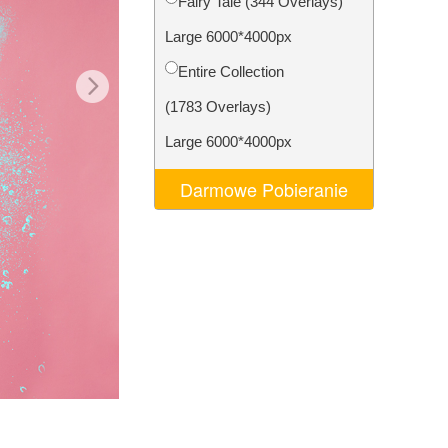
Fairy Tale (344 Overlays)
AI
Video Editing Services
Large 6000*4000px
Entire Collection
(1783 Overlays)
Large 6000*4000px
Darmowe Pobieranie