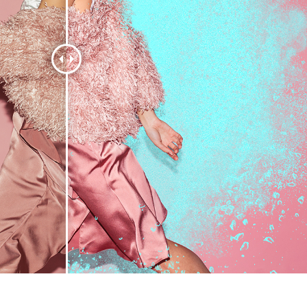
etuszu produktów
Usługi retuszu biżuterii
Dane Treningowe 