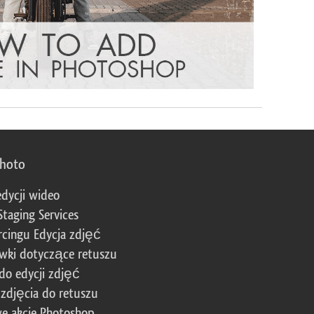
photo
edycji wideo
Staging Services
cingu Edycja zdjęć
wki dotyczące retuszu
 do edycji zdjęć
zdjęcia do retuszu
e akcje Photoshop