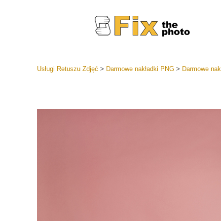
Usługi Retuszu Zdjęć
>
Darmowe nakładki PNG
>
Darmowe nak
Ustawien
Całe kole
Usługi 
wstępnyc
Najlepsza
Kolekcja 
Usługi ed