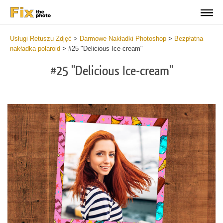
Usługi Retuszu Zdjęć
>
Darmowe Nakładki Photoshop
>
Bezpłatna
nakładka polaroid
>
#25 "Delicious Ice-cream"
#25 "Delicious Ice-cream"
Do
Fr