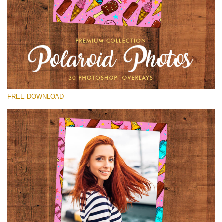
Proszę wybrać
Free Polaroid Overlay #25
Small 800*1027px
Polaroid Photos
(30 Overlays)
FREE DOWNLOAD
Large 6000*4000px
Bokeh Collection (650 Overlays)
Large 6000*4000px
Entire Collection
(1783 Overlays)
Large 6000*4000px
Darmowe Pobieranie