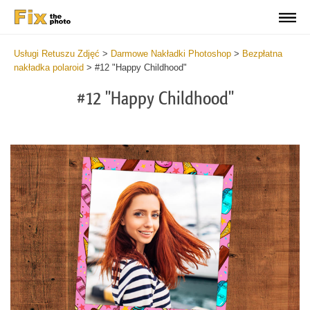
Usługi Retuszu Zdjęć
>
Darmowe Nakładki Photoshop
>
Bezpłatna
nakładka polaroid
>
#12 "Happy Childhood"
#12 "Happy Childhood"
Do
Fr