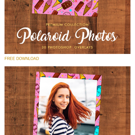
Proszę wybrać
Free Polaroid Overlay #12
Small 800*1027px
Polaroid Photos
(30 Overlays)
FREE DOWNLOAD
Large 6000*4000px
Fairy Tale (344 Overlays)
Large 6000*4000px
Entire Collection
(1783 Overlays)
Large 6000*4000px
Darmowe Pobieranie