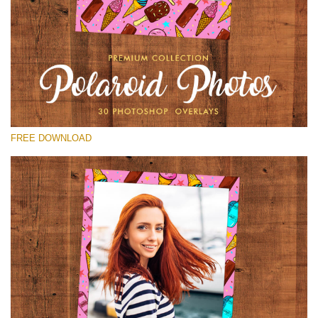
Proszę wybrać
Free Polaroid Overlay #1
Small 800*1027px
Polaroid Photos
(30 Overlays)
FREE DOWNLOAD
Large 6000*4000px
Sky Boundless
(347 Overlays)
Large 6000*4000px
Entire Collection
(1783 Overlays)
Large 6000*4000px