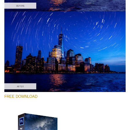
Proszę wybrać
Free PNG Overlay #7
Small 800*533px
Night Sky
(40 Overlays)
Large 6000*4000px
FREE DOWNLOAD
Sky Boundless
(347 Overlays)
Large 6000*4000px