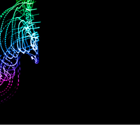
etuszu produktów
Usługi retuszu biżuterii
Dane Treningowe 