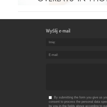
Wyślij e-mail
Imię
E-mail
By submitting the form you give us yo
consent to process the personal data spec
by you in the fields above according to ou