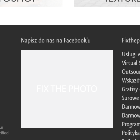
Napisz do nas na Facebook'u
Fixthe
Usługi 
Virtual 
Outsour
Wskazó
Gratisy
Surowe 
Darmow
Darmow
Program
ur
Polityk
ified
r