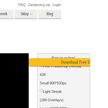
FAQ
Zarejestruj się
Login
ennik
Sklep
Blog
es
Video
Profesjonalny LUTs
e
Nakładki wideo
 Usługi
Usługi edycji zdjęć
nieruchomości
Proszę wybrać
Download Free Overlay
Free Photoshop Overlay
y dla
#28
razem
Foto Przywracanie Usługi
Small 800*533px
Light Streak
(180 Overlays)