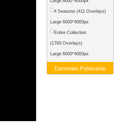
Large 6000*4000px
AI
Video Editing Services
4 Seasons (411 Overlays)
Large 6000*4000px
Entire Collection
(1783 Overlays)
Large 6000*4000px
Darmowe Pobieranie