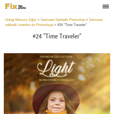
Usługi Retuszu Zdjęć
>
Darmowe Nakładki Photoshop
>
Darmowe
nakładki świetlne do Photoshopa
>
#24 "Time Traveler"
#24 "Time Traveler"
Do
Fr