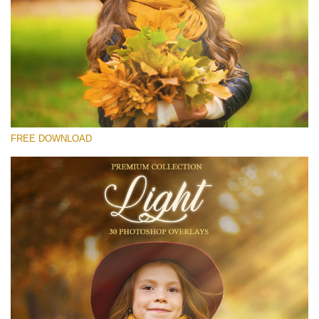
Proszę wybrać
Free Light Overlay #24
Small 800*533px
Light Overlays
(30 Overlays)
FREE DOWNLOAD
Large 6000*4000px
Sunlight Collection
(290 Overlays)
Large 6000*4000px
Entire Collection
(1783 Overlays)
Large 6000*4000px