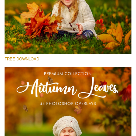
Proszę wybrać
Free Photoshop Overlay #11
Small 800*533px
Autumn Leaves
(34 Overlays)
FREE DOWNLOAD
Large 6000*4000px
4 Seasons (411 Overlays)
Large 6000*4000px
Entire Collection
(1783 Overlays)
Large 6000*4000px
Darmowe Pobieranie