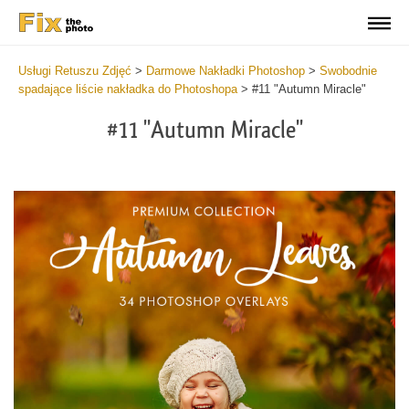
Usługi Retuszu Zdjęć
>
Darmowe Nakładki Photoshop
>
Swobodnie
spadające liście nakładka do Photoshopa
>
#11 "Autumn Miracle"
#11 "Autumn Miracle"
Do
Fr