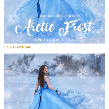
Proszę wybrać
Free PNG Overlay #30
Small 800*533px
Artic Frost
(30 Overlays)
FREE DOWNLOAD
Large 6000*4000px
Sky Boundless
(347 Overlays)
Large 6000*4000px
Entire Collection
(1783 Overlays)
Large 6000*4000px