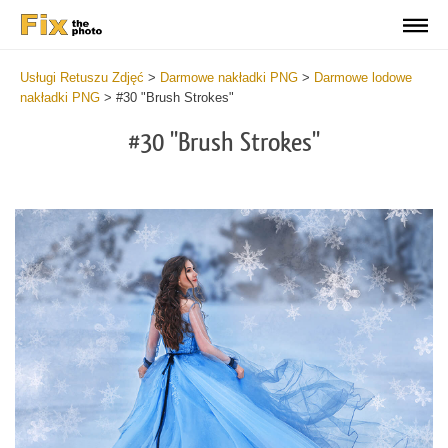
Usługi Retuszu Zdjęć
>
Darmowe nakładki PNG
>
Darmowe lodowe
nakładki PNG
>
#30 "Brush Strokes"
#30 "Brush Strokes"
Do
Fr
PN