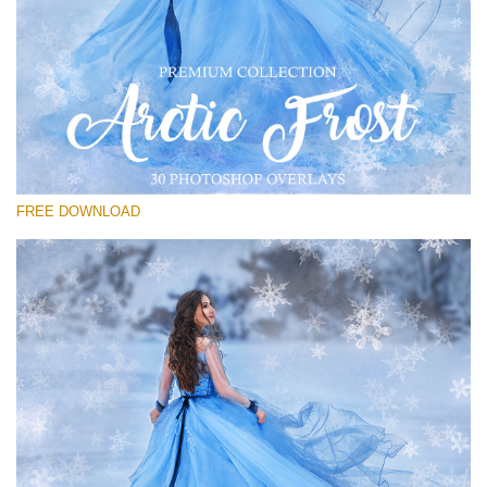
Proszę wybrać
Free PNG Overlay #27
Small 800*533px
Artic Frost
(30 Overlays)
FREE DOWNLOAD
Large 6000*4000px
Sunlight Collection
(290 Overlays)
Large 6000*4000px
Entire Collection
(1783 Overlays)
Large 6000*4000px