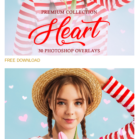
Proszę wybrać
Free Photoshop Overlay #21
Small 800*533px
Heart Collection
(30 Overlays)
FREE DOWNLOAD
Large 6000*4000px
Bokeh Complete Collection (650 Overlays)
Large 6000*4000px
Entire Collection
(1783 Overlays)
Large 6000*4000px
Darmowe Pobieranie