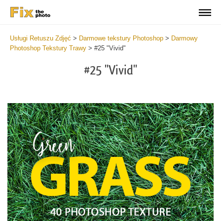
Usługi Retuszu Zdjęć
>
Darmowe tekstury Photoshop
>
Darmowy
Photoshop Tekstury Trawy
>
#25 "Vivid"
#25 "Vivid"
Do
Fr
Ov