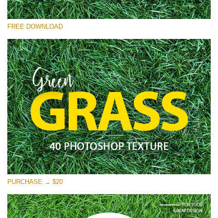
Proszę wybrać
FREE DOWNLOAD
Free Photoshop Overlay
Small 800*533px
Green Grass
(40 Textures)
Large 6000*4000px
Entire Collection
(1783 Overlays)
Large 6000*4000px
Darmowe Pobieranie
PURCHASE → $20