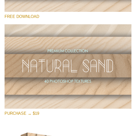
Proszę wybrać
FREE DOWNLOAD
Free Photoshop Overlay
Small 800*533px
Natural Sand
(40 Textures)
Large 6000*4000px
Entire Collection
(1783 Overlays)
Large 6000*4000px
Darmowe Pobieranie
PURCHASE → $19