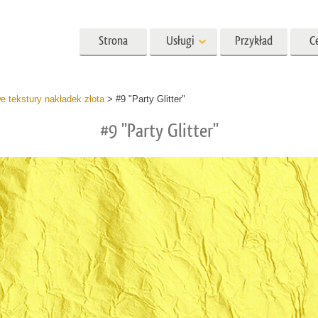
Strona
Usługi
Przykład
C
główna
Lightroom
Photoshop
Templat
 tekstury nakładek złota
>
#9 "Party Glitter"
#9 "Party Glitter"
ia Lightroom
Akcje Photoshopa
Szablony
kcje ustawień
Pędzle Photoshop
Szablony marketingow
retuszu w głowę
Retusz ciała
Retusz zdjęć dla dzieci
h LR
Nakładki Photoshopa
Kartki walentynkowe
 oferta Presets
Tekstury Photoshopa
Zaproszenia ślubne
mobilna
Ps Akcje Całe kolekcje
Zaproszenie na urodzin
dzieci
Ps Nakładki Całe Kolekcje
ycji zdjęć ślubnych
Modele odzieży generowane
Usługi manipulacji ob
przez sztuczną inteligencję