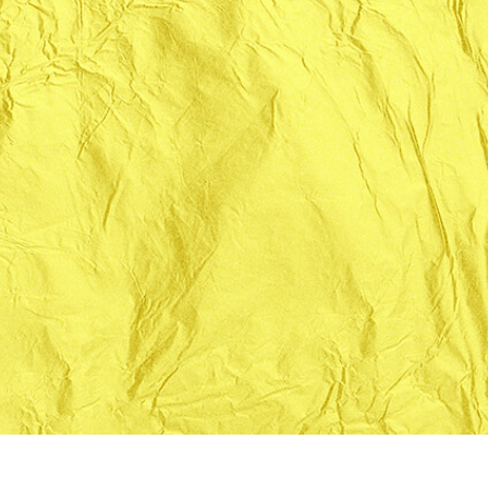
etuszu produktów
Usługi retuszu biżuterii
Dane Treningowe 