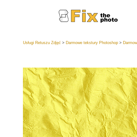
Usługi Retuszu Zdjęć
>
Darmowe tekstury Photoshop
>
Darmowe
Ustawien
Całe kole
Usługi 
wstępnyc
Najlepsza
Kolekcja 
Usługi ed