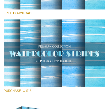
Proszę wybrać
FREE DOWNLOAD
Free Photoshop Overlay
Small 800*533px
Stripes Watercolor
(25 Overlays)
Large 6000*4000px
Entire Collection
(1783 Overlays)
Large 6000*4000px
Darmowe Pobieranie
PURCHASE → $18