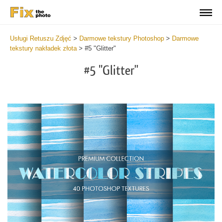
Usługi Retuszu Zdjęć
>
Darmowe tekstury Photoshop
>
Darmowe
tekstury nakładek złota
>
#5 "Glitter"
#5 "Glitter"
Do
Fr
Ov