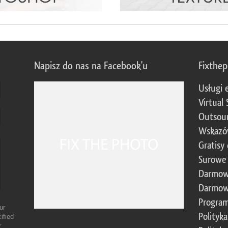
Napisz do nas na Facebook'u
Fixthe
Usługi 
Virtual 
Outsour
Wskazó
Gratisy
Surowe 
Darmow
Darmow
Program
ur
Polityk
ified
r