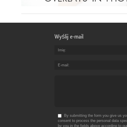
Wyślij e-mail
Imię
E-mail
By submitting the form you give us yo
consent to process the personal data spec
by you in the fields above according to ou