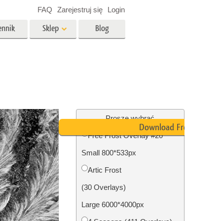
FAQ
Zarejestruj się
Login
ennik
Sklep
Blog
es
Video
Profesjonalny LUTs
e
Nakładki wideo
 Usługi
Usługi edycji zdjęć
nieruchomości
Proszę wybrać
Download Free
Free Frost Overlay #20
y dla
Small 800*533px
razem
Foto Przywracanie Usługi
Artic Frost
(30 Overlays)
Large 6000*4000px