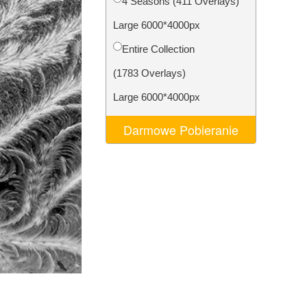
4 Seasons (411 Overlays)
AI
Video Editing Services
Large 6000*4000px
Entire Collection
(1783 Overlays)
Large 6000*4000px
Darmowe Pobieranie