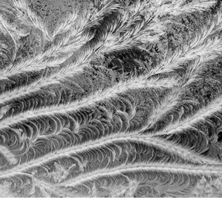
etuszu produktów
Usługi retuszu biżuterii
Dane Treningowe 