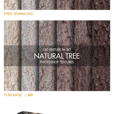
Proszę wybrać
FREE DOWNLOAD
Free Photoshop Overlay
Small 800*533px
Natural Tree
(100 Textures)
Large 6000*4000px
Entire Collection
(1783 Overlays)
Large 6000*4000px
Darmowe Pobieranie
PURCHASE → $40