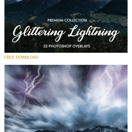
Proszę wybrać
Free Photoshop Overlay
Small 800*533px
Glittering Lightning
(32 Overlays)
FREE DOWNLOAD
Large 6000*4000px
Entire Collection
(1783 Overlays)
Large 6000*4000px
Darmowe Pobieranie