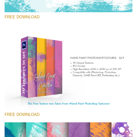
FREE DOWNLOAD
Proszę wybrać
Free Photoshop Texture #6 Small 800*533px
Hand Painted
(30 Textures)
Large 6000*4000px
Entire Collection
(1783 Overlays)
FREE DOWNLOAD
Large 6000*4000px
Darmowe Pobieranie