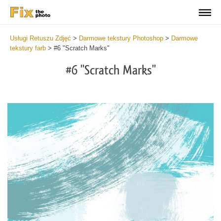
Usługi Retuszu Zdjęć
>
Darmowe tekstury Photoshop
>
Darmowe
tekstury farb
>
#6 "Scratch Marks"
#6 "Scratch Marks"
Do
Fr
Te