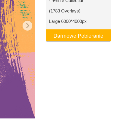
Entire Collection
AI
Video Editing Services
(1783 Overlays)
Large 6000*4000px
Darmowe Pobieranie