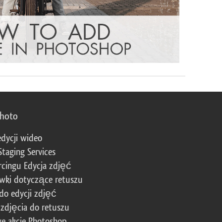
photo
edycji wideo
Staging Services
cingu Edycja zdjęć
wki dotyczące retuszu
 do edycji zdjęć
zdjęcia do retuszu
e akcje Photoshop