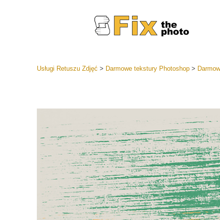
Usługi Retuszu Zdjęć
>
Darmowe tekstury Photoshop
>
Darmowe
Ustawien
Całe kole
Usługi 
wstępnyc
Najlepsza
Kolekcja 
Usługi ed