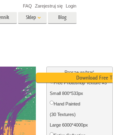
FAQ
Zarejestruj się
Login
ennik
Sklep
Blog
es
Video
Profesjonalny LUTs
e
Nakładki wideo
 Usługi
Usługi edycji zdjęć
nieruchomości
Proszę wybrać
Download Free Texture
Free Photoshop Texture #3
y dla
Small 800*533px
razem
Foto Przywracanie Usługi
Hand Painted
(30 Textures)
Large 6000*4000px