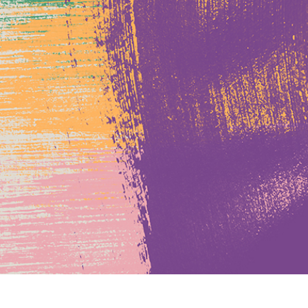
etuszu produktów
Usługi retuszu biżuterii
Dane Treningowe 