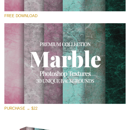
Proszę wybrać
FREE DOWNLOAD
Free Photoshop Overlay
Small 800*533px
Real Marble
(30 Textures)
Large 6000*4000px
Entire Collection
(1783 Overlays)
Large 6000*4000px
Darmowe Pobieranie
PURCHASE → $22