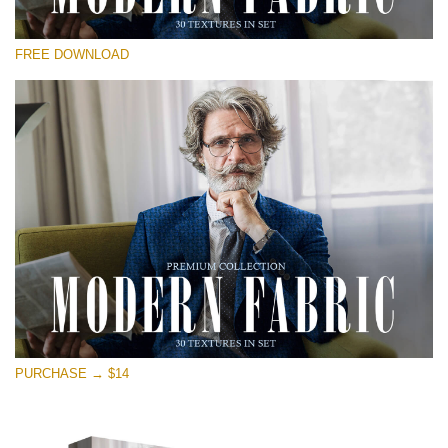
Proszę wybrać
FREE DOWNLOAD
Free Photoshop Overlay
Small 800*533px
Modern Fabric
(30 Textures)
Large 6000*4000px
Entire Collection
(1783 Overlays)
Large 6000*4000px
Darmowe Pobieranie
PURCHASE → $14